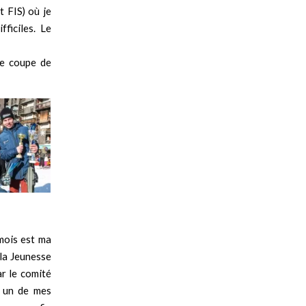
t FIS) où je
ficiles. Le
de coupe de
mois est ma
 la Jeunesse
r le comité
t un de mes