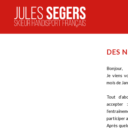
DES N
Bonjour,
Je viens v
mois de Jan
Tout d’abo
accepter 
l’entraîne
participer
Après quelq