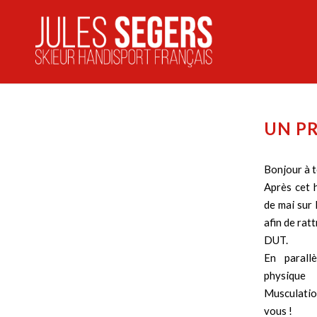
UN P
Bonjour à t
Après cet h
de mai sur 
afin de rat
DUT.
En parallè
physique
Musculati
vous !