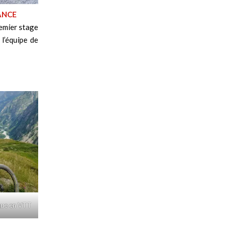
ANCE
remier stage
 l’équipe de
que en VTT