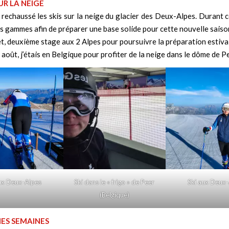
UR LA NEIGE
ai rechaussé les skis sur la neige du glacier des Deux-Alpes. Durant ce
es gammes afin de préparer une base solide pour cette nouvelle saiso
et, deuxième stage aux 2 Alpes pour poursuivre la préparation estiva
 août, j’étais en Belgique pour profiter de la neige dans le dôme de Pe
ux Deux-Alpes
Ski dans le « frigo » de Peer
Ski aux Deux
(Belgique)
ES SEMAINES