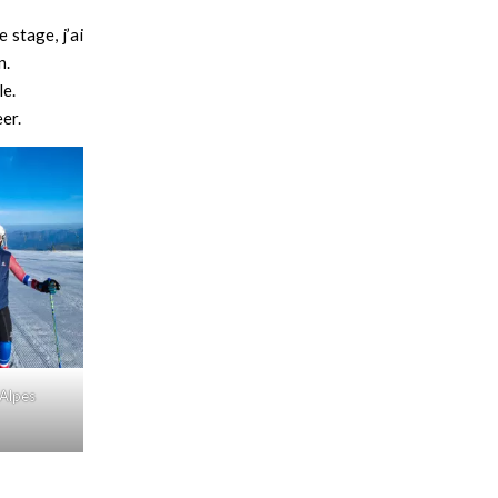
 stage, j’ai
n.
le.
er.
-Alpes