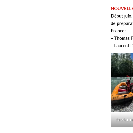
NOUVELLE
Début juin,
de préparat
France :
– Thomas F
– Laurent 
Session ra