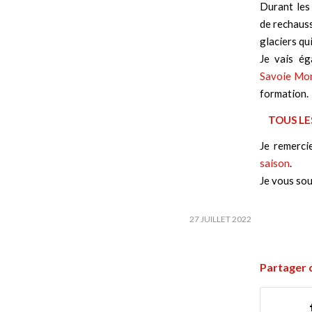
Durant les
de rechauss
glaciers qu
Je vais ég
Savoie Mo
formation.
TOUS LE
Je remerci
saison
.
Je vous sou
27 JUILLET 2022
Partager 