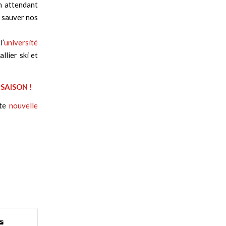
n attendant
r sauver nos
l’
université
llier ski et
SAISON !
tte
nouvelle