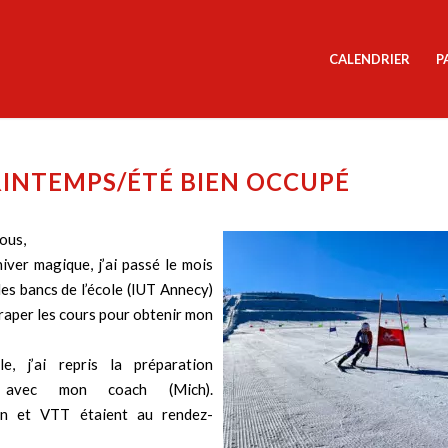
CALENDRIER
P
RINTEMPS/ÉTÉ BIEN OCCUPÉ
ous,
iver magique, j’ai passé le mois
les bancs de l’école (IUT Annecy)
traper les cours pour obtenir mon
le, j’ai repris la préparation
 avec mon coach (Mich).
on et VTT étaient au rendez-