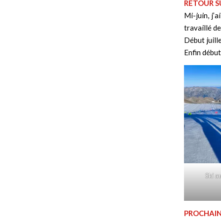
RETOUR S
Mi-juin, j’
travaillé d
Début juill
Enfin début
Ski a
PROCHAIN