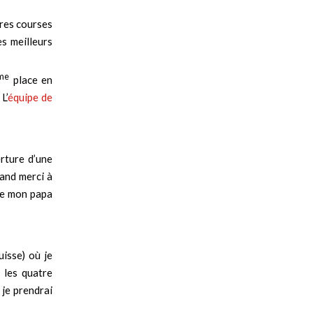
ères courses
es meilleurs
me
place en
L’
équipe de
erture d’une
rand merci à
que mon papa
isse) où je
 les quatre
 je prendrai