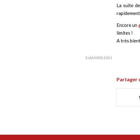
La suite d
rapidement.
Encore un
limites !
A très bien
3 JANVIER 2021
Partager 