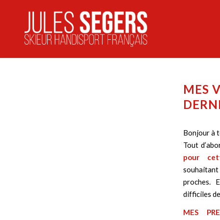
MES V
DERNI
Bonjour à t
Tout d’abo
pour ce
souhaitant
proches. 
difficiles 
MES PRE