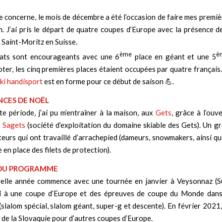
e concerne, le mois de décembre a été l’occasion de faire mes premi
n. J’ai pris le départ de quatre coupes d’Europe avec la présence d
 Saint-Moritz en Suisse.
ème
è
ats sont encourageants avec une 6
place en géant et une 5
oter, les cinq premières places étaient occupées par quatre français. 
ki handisport
est en forme pour ce début de saison 💪.
NCES DE NOËL
e période, j’ai pu m’entraîner à la maison, aux
Gets
, grâce à l’ouv
a
Sagets
(société d’exploitation du domaine skiable des Gets). Un g
teurs qui ont travaillé d’arrachepied (dameurs, snowmakers, ainsi 
 en place des filets de protection).
 DU PROGRAMME
elle année commence avec une tournée en janvier à Veysonnaz (Su
ai à une coupe d’Europe et des épreuves de coupe du Monde dans
 (slalom spécial, slalom géant, super-g et descente). En février 2021,
n de la Slovaquie pour d’autres coupes d’Europe.