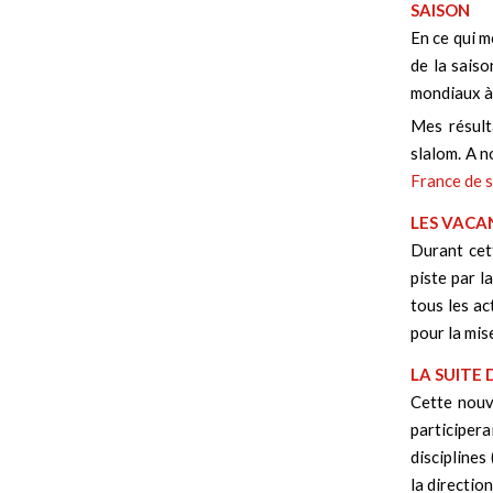
SAISON
En ce qui m
de la saiso
mondiaux à
Mes résult
slalom. A n
France de s
LES VACA
Durant cett
piste par l
tous les ac
pour la mise
LA SUITE
Cette nouv
participer
disciplines
la directio