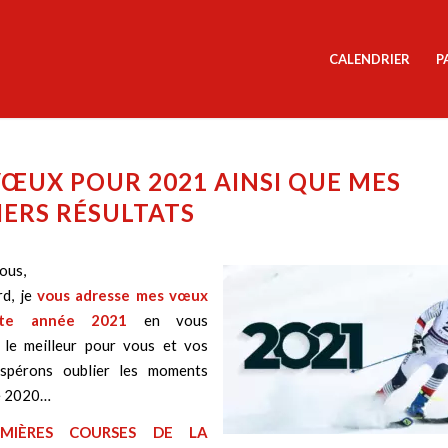
CALENDRIER
P
ŒUX POUR 2021 AINSI QUE MES
ERS RÉSULTATS
ous,
rd, je
vous adresse mes vœux
tte année 2021
en vous
 le meilleur pour vous et vos
Espérons oublier les moments
de 2020…
MIÈRES COURSES DE LA